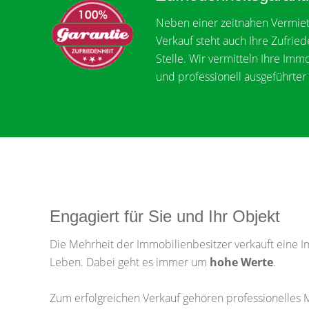
Neben einer zeitnahen Vermiet
Verkauf steht auch Ihre Zufried
Stelle. Wir vermitteln Ihre Imm
und professionell ausgeführter 
Engagiert für Sie und Ihr Objekt
Die Mehrheit der Immobilienbesitzer verkauft eine I
Leben. Dabei geht es immer um
hohe Werte
.
Zum erfolgreichen Verkauf gehören professionelles M