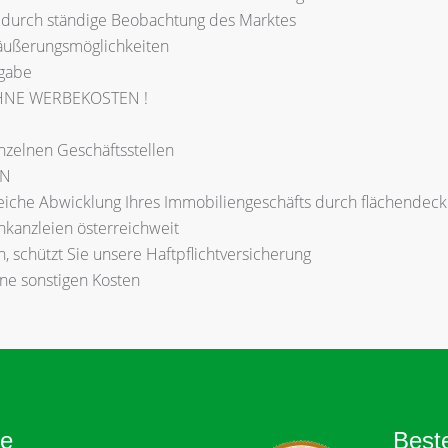
s durch ständige Beobachtung des Marktes
äußerungsmöglichkeiten
rgabe
 OHNE WERBEKOSTEN !
zelnen Geschäftsstellen
EN
eiche Abwicklung Ihres Immobiliengeschäfts durch flächendeck
nkanzleien österreichweit
en, schützt Sie unsere Haftpflichtversicherung
ine sonstigen Kosten
ie
Best