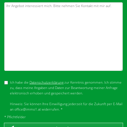
Ich habe die
Datenschutzerklärung
zur Kenntnis genommen. Ich stimme
zu, dass meine Angaben und Daten zur Beantwortung meiner Anfrage
elektronisch erhoben und gespeichert werden.
Hinweis: Sie können Ihre Einwilligung jederzeit für die Zukunft per E-Mail
an office@immo1.at widerrufen. *
* Pflichtfelder