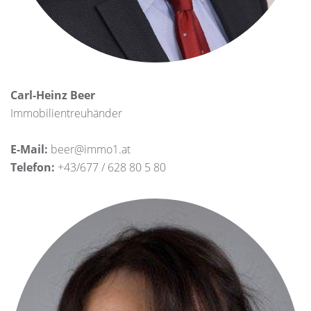
Carl-Heinz Beer
Immobilientreuhänder
E-Mail:
beer@immo1.at
Telefon:
+43/677 / 628 80 5 80