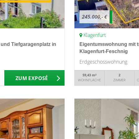
245.000,- €
Klagenfurt
und Tiefgaragenplatz in
Eigentumswohnung mit tr
Klagenfurt-Feschnig
Erdgeschosswohnung
59,43 m²
2
ZUM EXPOSÉ
WOHNFLÄCHE
ZIMMER
O