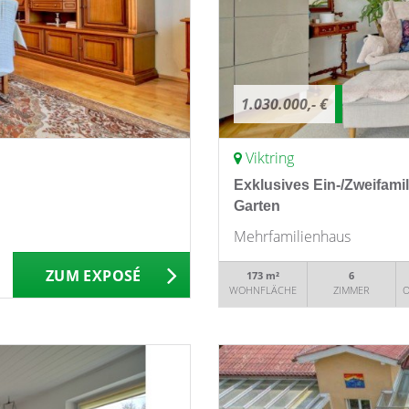
1.030.000,- €
Viktring
Exklusives Ein-/Zweifami
Garten
Mehrfamilienhaus
ZUM EXPOSÉ
173 m²
6
WOHNFLÄCHE
ZIMMER
O