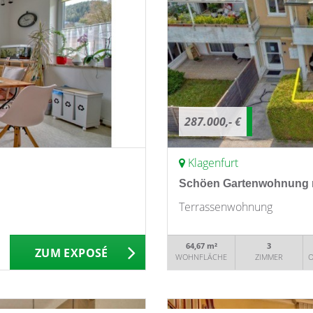
287.000,- €
Klagenfurt
Schöen Gartenwohnung mit
Terrassenwohnung
64,67 m²
3
ZUM EXPOSÉ
WOHNFLÄCHE
ZIMMER
O