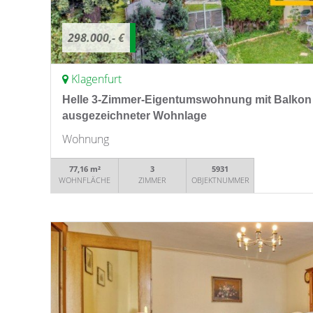
298.000,- €
Klagenfurt
Helle 3-Zimmer-Eigentumswohnung mit Balkon 
ausgezeichneter Wohnlage
Wohnung
77,16 m²
3
5931
WOHNFLÄCHE
ZIMMER
OBJEKTNUMMER