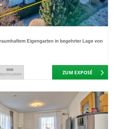
aumhaftem Eigengarten in begehrter Lage von
5930
ZUM EXPOSÉ
BJEKTNUMMER