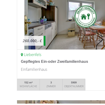
260.000,- €
Liebenfels
Gepflegtes Ein-oder Zweifamilienhaus
Einfamilienhaus
152 m²
3
5909
WOHNFLÄCHE
ZIMMER
OBJEKTNUMMER