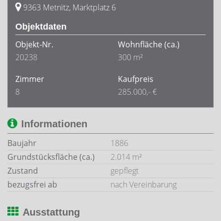
9363 Metnitz, Marktplatz 6
Objektdaten
Objekt-Nr.
Wohnfläche
(ca.)
20238
300 m²
Zimmer
Kaufpreis
8
285.000,- €
Informationen
Baujahr
1886
Grundstücksfläche (ca.)
2.014 m²
Zustand
gepflegt
bezugsfrei ab
nach Vereinbarung
Ausstattung