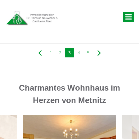
1
2
3
4
5
Charmantes Wohnhaus im
Herzen von Metnitz