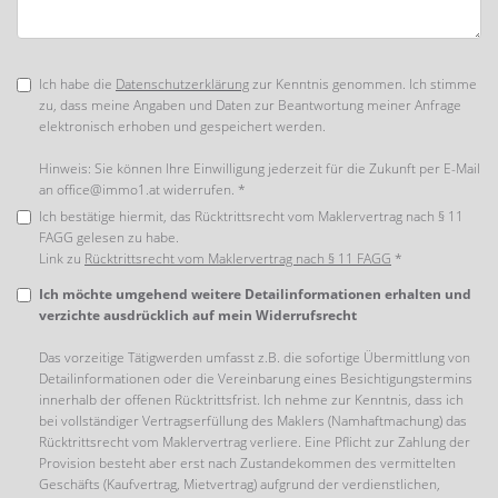
Ich habe die
Datenschutzerklärung
zur Kenntnis genommen. Ich stimme
zu, dass meine Angaben und Daten zur Beantwortung meiner Anfrage
elektronisch erhoben und gespeichert werden.
Hinweis: Sie können Ihre Einwilligung jederzeit für die Zukunft per E-Mail
an office@immo1.at widerrufen. *
Ich bestätige hiermit, das Rücktrittsrecht vom Maklervertrag nach § 11
FAGG gelesen zu habe.
Link zu
Rücktrittsrecht vom Maklervertrag nach § 11 FAGG
*
Ich möchte umgehend weitere Detailinformationen erhalten und
verzichte ausdrücklich auf mein Widerrufsrecht
Das vorzeitige Tätigwerden umfasst z.B. die sofortige Übermittlung von
Detailinformationen oder die Vereinbarung eines Besichtigungstermins
innerhalb der offenen Rücktrittsfrist. Ich nehme zur Kenntnis, dass ich
bei vollständiger Vertragserfüllung des Maklers (Namhaftmachung) das
Rücktrittsrecht vom Maklervertrag verliere. Eine Pflicht zur Zahlung der
Provision besteht aber erst nach Zustandekommen des vermittelten
Geschäfts (Kaufvertrag, Mietvertrag) aufgrund der verdienstlichen,