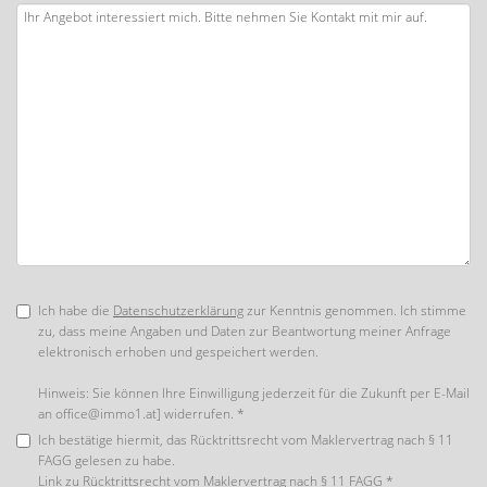
Ich habe die
Datenschutzerklärung
zur Kenntnis genommen. Ich stimme
zu, dass meine Angaben und Daten zur Beantwortung meiner Anfrage
elektronisch erhoben und gespeichert werden.
Hinweis: Sie können Ihre Einwilligung jederzeit für die Zukunft per E-Mail
an office@immo1.at] widerrufen. *
Ich bestätige hiermit, das Rücktrittsrecht vom Maklervertrag nach § 11
FAGG gelesen zu habe.
Link zu
Rücktrittsrecht vom Maklervertrag nach § 11 FAGG
*