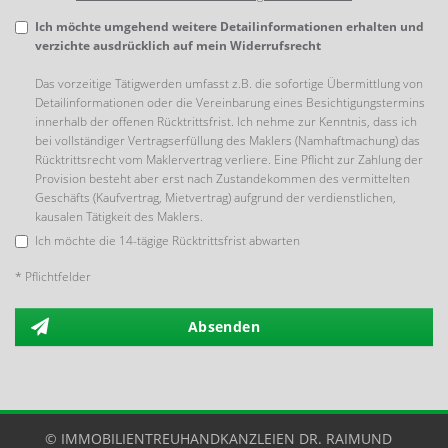
Ich möchte umgehend weitere Detailinformationen erhalten und
verzichte ausdrücklich auf mein Widerrufsrecht
Das vorzeitige Tätigwerden umfasst z.B. die sofortige Übermittlung von
Detailinformationen oder die Vereinbarung eines Besichtigungstermins
innerhalb der offenen Rücktrittsfrist. Ich nehme zur Kenntnis, dass ich
bei vollständiger Vertragserfüllung des Maklers (Namhaftmachung) das
Rücktrittsrecht vom Maklervertrag verliere. Eine Pflicht zur Zahlung der
Provision besteht aber erst nach Zustandekommen des vermittelten
Geschäfts (Kaufvertrag, Mietvertrag) aufgrund der verdienstlichen,
kausalen Tätigkeit des Maklers.
Ich möchte die 14-tägige Rücktrittsfrist abwarten
* Pflichtfelder
Absenden
© IMMOBILIENTREUHANDKANZLEIEN DR. RAIMUND